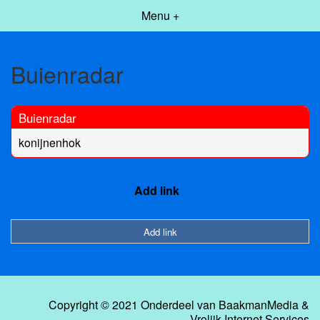
Menu +
Buienradar
Buienradar
konijnenhok
Add link
Add link
Copyright © 2021 Onderdeel van
BaakmanMedia
&
Vrolijk Internet Services